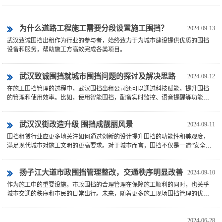
为什么道路工程施工需要分段设置施工围挡？
2024-09-13
武汉致诚围挡出租作为行业的参与者，始终致力于为城市建设提供优质的围挡
设备和服务，帮助施工方高效完成各类项目。
武汉致诚围挡就城市围挡问题的探讨及解决思路
2024-09-12
在施工围挡管理的过程中，武汉围挡出租公司还可以通过科技赋能，提升围挡
的管理和使用效率。比如，使用智能围挡，配备实时监控、语音提醒等功能，
确保施工现场的安全性，并能及时发现
武汉汉街改造升级 围挡成靓丽风景
2024-09-11
围挡租赁行业应更多地关注如何通过创新的设计提升围挡的功能性和美观度，
满足现代城市对施工文明的更高要求。对于城市而言，围挡不仅是一道“安全
墙”，更是一扇展示城市文化的窗户。
扬子江大道市政围挡管理整改，交通秩序明显改善
2024-09-10
作为施工中的重要设施，市政围挡的合理管理在保障施工顺利的同时，也关乎
城市交通的秩序和市民的日常出行。未来，随着更多施工现场围挡管理的优
化，市民的出行体验将会进一步提升。
2024-06-28