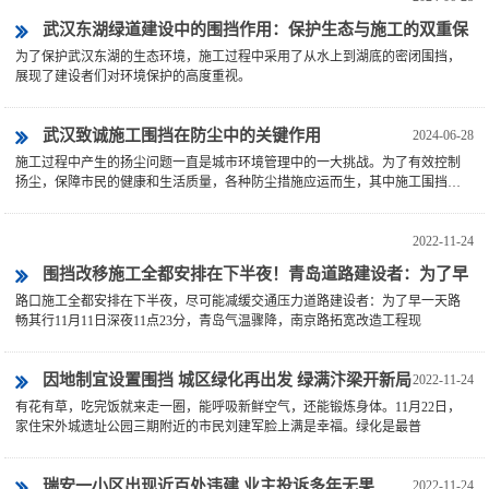
武汉东湖绿道建设中的围挡作用：保护生态与施工的双重保
为了保护武汉东湖的生态环境，施工过程中采用了从水上到湖底的密闭围挡，
障
展现了建设者们对环境保护的高度重视。
武汉致诚施工围挡在防尘中的关键作用
2024-06-28
施工过程中产生的扬尘问题一直是城市环境管理中的一大挑战。为了有效控制
扬尘，保障市民的健康和生活质量，各种防尘措施应运而生，其中施工围挡作
为基础设施，发挥了至关重要的作用。
2022-11-24
围挡改移施工全都安排在下半夜！青岛道路建设者：为了早
路口施工全都安排在下半夜，尽可能减缓交通压力道路建设者：为了早一天路
一天“路畅其行”
畅其行11月11日深夜11点23分，青岛气温骤降，南京路拓宽改造工程现
因地制宜设置围挡 城区绿化再出发 绿满汴梁开新局
2022-11-24
有花有草，吃完饭就来走一圈，能呼吸新鲜空气，还能锻炼身体。11月22日，
家住宋外城遗址公园三期附近的市民刘建军脸上满是幸福。绿化是最普
瑞安一小区出现近百处违建 业主投诉多年无果
2022-11-24