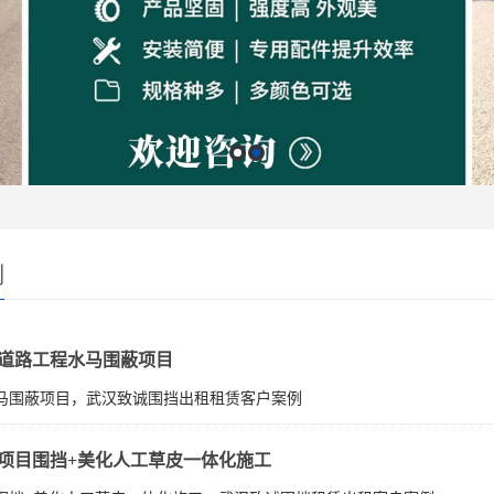
例
道路工程水马围蔽项目
马围蔽项目，武汉致诚围挡出租租赁客户案例
项目围挡+美化人工草皮一体化施工