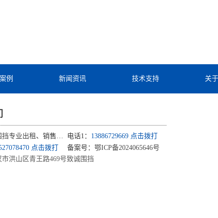
案例
新闻资讯
技术支持
关
们
围挡专业出租
、销售、批发 - 水马、草皮销售
电话1：
13886729669 点击拨打
5527078470 点击拨打
备案号：
鄂ICP备2024065646号
市洪山区青王路469号致诚围挡