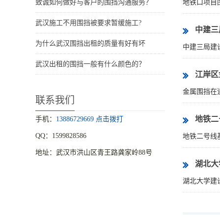
致诚如何做好与客户的围挡沟通服务？
地铁口项目
武汉施工不用围挡被要求暂缓施工?
中建三
为什么武汉围挡出租的质量有好有坏
中建三局建
武汉出租的围挡一般有什么颜色的？
江岸区
金属围挡在
联系我们
地铁二
手机：
13886729669 点击拨打
QQ：1599828586
地铁二号线
地址：武汉市洪山区青王路龚家岭88号
湖北大
湖北大学建